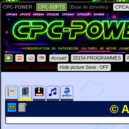
CPC-POWER :
CPC-SOFTS
(Base de données) -
CPCAr
Accueil
20154 PROGRAMMES
Session end : 12h00m00s
Hide picture Sexe : OFF
© A