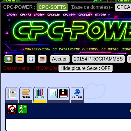
CPC-POWER :
CPC-SOFTS
(Base de données) -
CPCAr
Accueil
20154 PROGRAMMES
Session end : 12h00m00s
Hide picture Sexe : OFF