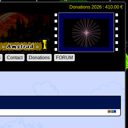
Donations 2026 : 410.00 €
s
Contact
Donations
FORUM