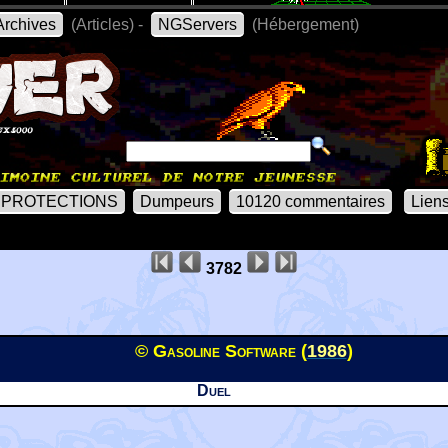
rchives
(Articles) -
NGServers
(Hébergement)
PROTECTIONS
Dumpeurs
10120 commentaires
Lien
3782
© Gasoline Software (
1986
)
Duel