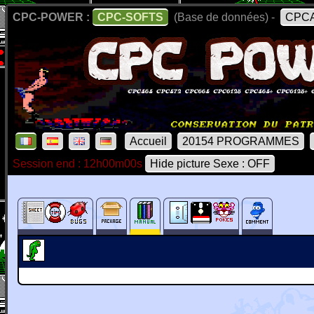
CPC-POWER :
CPC-SOFTS
(Base de données) -
CPCA
Accueil
20154 PROGRAMMES
Session end : 12h00m00s
Hide picture Sexe : OFF