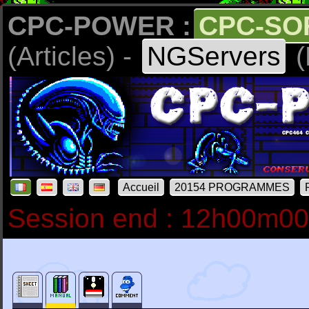
CPC-POWER :
CPC-SO
(Articles) -
NGServers
(
Accueil
20154 PROGRAMMES
Session end : 12h00m0