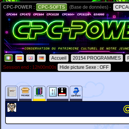
CPC-POWER :
CPC-SOFTS
(Base de données) -
CPCAr
Accueil
20154 PROGRAMMES
Session end : 12h00m00s
Hide picture Sexe : OFF