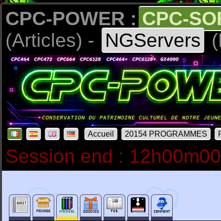
CPC-POWER :
CPC-SO
(Articles) -
NGServers
(
Accueil
20154 PROGRAMMES
Session end : 12h00m0