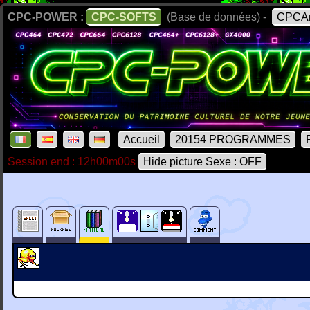
CPC-POWER :
CPC-SOFTS
(Base de données) -
CPCAr
Accueil
20154 PROGRAMMES
Session end : 12h00m00s
Hide picture Sexe : OFF