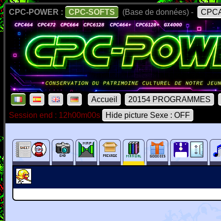
CPC-POWER :
CPC-SOFTS
(Base de données) -
CPCA
Accueil
20154 PROGRAMMES
Session end : 12h00m00s
Hide picture Sexe : OFF