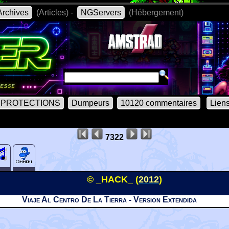
rchives
(Articles) -
NGServers
(Hébergement)
PROTECTIONS
Dumpeurs
10120 commentaires
Lien
7322
© _HACK_ (
2012
)
Viaje Al Centro De La Tierra - Version Extendida