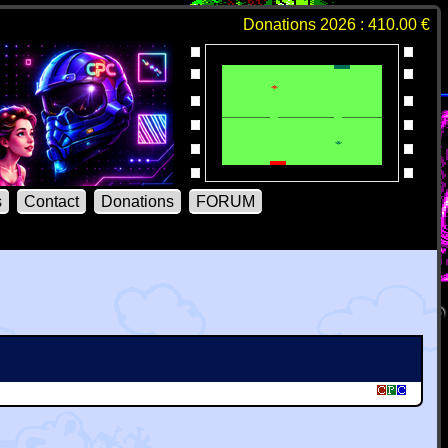
Donations 2026 : 410.00 €
s
Contact
Donations
FORUM