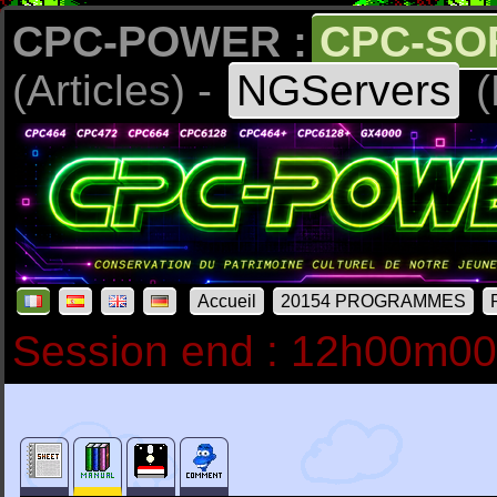
CPC-POWER :
CPC-SO
(Articles) -
NGServers
(
Accueil
20154 PROGRAMMES
Session end : 12h00m0