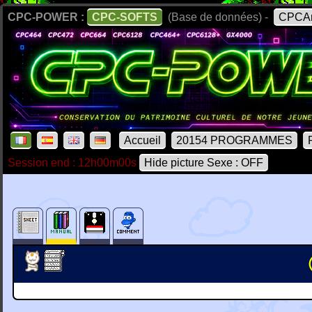
CPC-POWER :
CPC-SOFTS
(Base de données) -
CPCAr
Accueil
20154 PROGRAMMES
Session end : 12h00m00s
Hide picture Sexe : OFF