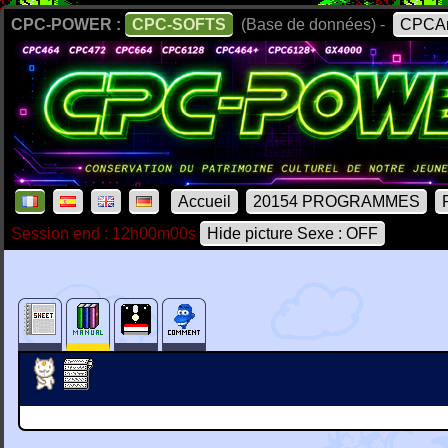
CPC-POWER :
CPC-SOFTS
(Base de données) -
CPCAr
Accueil
20154 PROGRAMMES
Session end : 12h00m00s
Hide picture Sexe : OFF