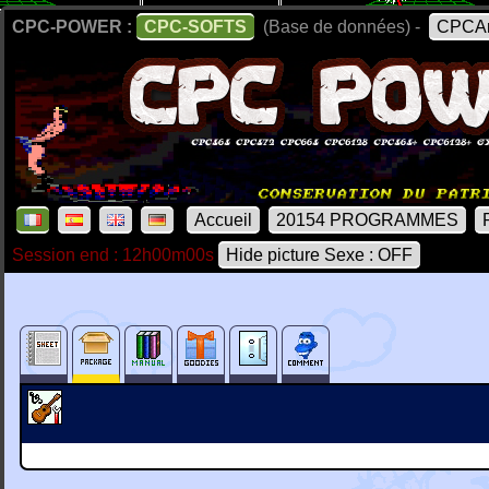
CPC-POWER :
CPC-SOFTS
(Base de données) -
CPCAr
Accueil
20154 PROGRAMMES
Session end : 12h00m00s
Hide picture Sexe : OFF