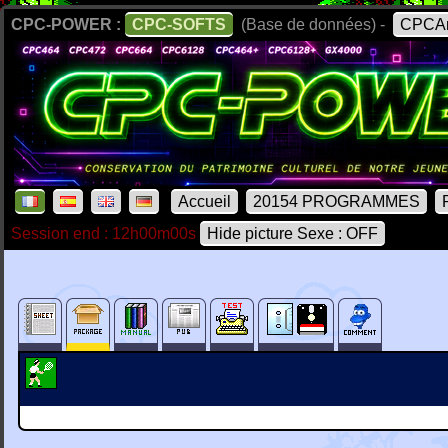
CPC-POWER :
CPC-SOFTS
(Base de données) -
CPCAr
Accueil
20154 PROGRAMMES
Session end : 12h00m00s
Hide picture Sexe : OFF