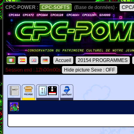
CPC-POWER :
CPC-SOFTS
(Base de données) -
CPCA
Accueil
20154 PROGRAMMES
Session end : 12h00m00s
Hide picture Sexe : OFF