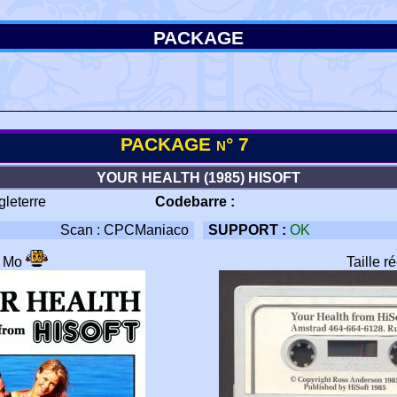
PACKAGE
PACKAGE n° 7
YOUR HEALTH (1985) HISOFT
gleterre
Codebarre :
Scan : CPCManiaco
SUPPORT :
OK
8 Mo
Taille r