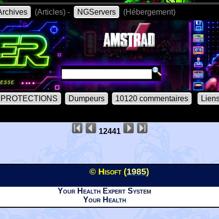
rchives
(Articles) -
NGServers
(Hébergement)
PROTECTIONS
Dumpeurs
10120 commentaires
Lien
12441
© Hisoft (
1985
)
Your Health Expert System
Your Health