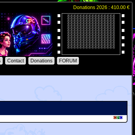
Donations 2026 : 410.00 €
s
Contact
Donations
FORUM