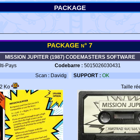
PACKAGE
PACKAGE n° 7
MISSION JUPITER (1987) CODEMASTERS SOFTWARE
lti-Pays
Codebarre :
5015026030431
Scan : Davidg
SUPPORT :
OK
12 Ko
Taille r