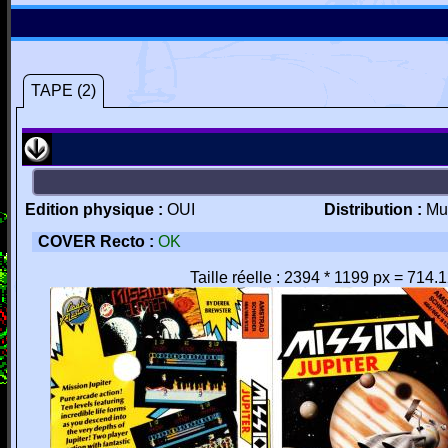
TAPE (2)
Edition physique :
OUI
Distribution :
Mu
COVER Recto :
OK
Taille réelle : 2394 * 1199 px = 714.