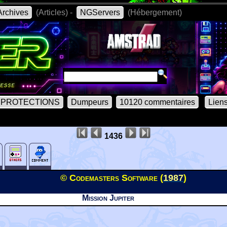
rchives
(Articles) -
NGServers
(Hébergement)
PROTECTIONS
Dumpeurs
10120 commentaires
Lien
1436
© Codemasters Software (
1987
)
Mission Jupiter