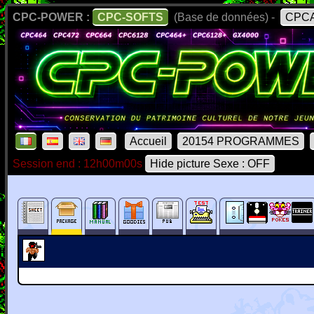
CPC-POWER :
CPC-SOFTS
(Base de données) -
CPCA
Accueil
20154 PROGRAMMES
Session end : 12h00m00s
Hide picture Sexe : OFF