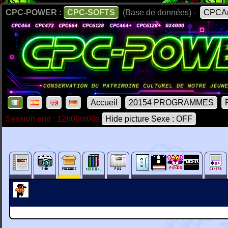
CPC-POWER :
CPC-SOFTS
(Base de données) -
CPCAr
Accueil
20154 PROGRAMMES
Session end : 12h00m00s
Hide picture Sexe : OFF