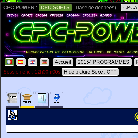
CPC-POWER :
CPC-SOFTS
(Base de données) -
CPCAr
Accueil
20154 PROGRAMMES
Session end : 12h00m00s
Hide picture Sexe : OFF