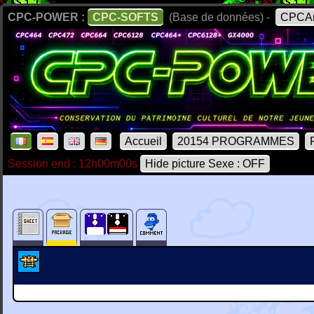
CPC-POWER :
CPC-SOFTS
(Base de données) -
CPCAr
Accueil
20154 PROGRAMMES
Session end : 12h00m00s
Hide picture Sexe : OFF