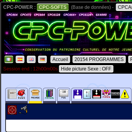
CPC-POWER :
CPC-SOFTS
(Base de données) -
CPCAr
Accueil
20154 PROGRAMMES
Session end : 12h00m00s
Hide picture Sexe : OFF