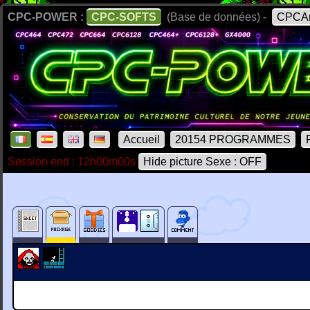
CPC-POWER :
CPC-SOFTS
(Base de données) -
CPCAr
Accueil
20154 PROGRAMMES
Session end : 12h00m00s
Hide picture Sexe : OFF