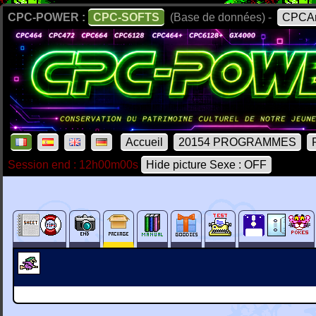
CPC-POWER :
CPC-SOFTS
(Base de données) -
CPCAr
Accueil
20154 PROGRAMMES
Session end : 12h00m00s
Hide picture Sexe : OFF