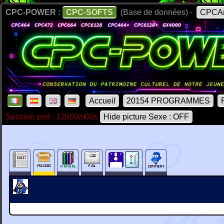
CPC-POWER :
CPC-SOFTS
(Base de données) -
CPCAr
Accueil
20154 PROGRAMMES
Session end : 12h00m00s
Hide picture Sexe : OFF