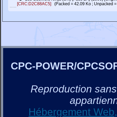
[CRC:D2C88AC5]
(Packed = 42.09 Ko ; Unpacked =
CPC-POWER/CPCSO
Reproduction sans a
appartienn
Hébergement Web, 