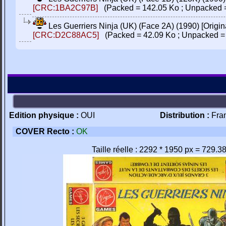
[CRC:1BA2C97B]
(Packed = 142.05 Ko ; Unpacked =
Les Guerriers Ninja (UK) (Face 2A) (1990) [Orig
[CRC:D2C88AC5]
(Packed = 42.09 Ko ; Unpacked =
Edition physique :
OUI
Distribution :
Fra
COVER Recto :
OK
Taille réelle : 2292 * 1950 px = 729.3