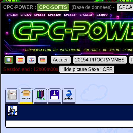
CPC-POWER :
CPC-SOFTS
(Base de données) -
CPCAr
Accueil
20154 PROGRAMMES
Session end : 12h00m00s
Hide picture Sexe : OFF