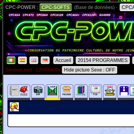
CPC-POWER :
CPC-SOFTS
(Base de données) -
CPCA
Accueil
20154 PROGRAMMES
Session end : 12h00m00s
Hide picture Sexe : OFF