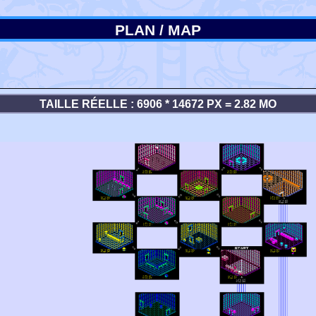
PLAN / MAP
TAILLE RÉELLE : 6906 * 14672 PX = 2.82 MO