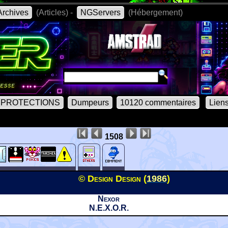
rchives
(Articles) -
NGServers
(Hébergement)
PROTECTIONS
Dumpeurs
10120 commentaires
Lien
1508
© Design Design (
1986
)
Nexor
N.E.X.O.R.