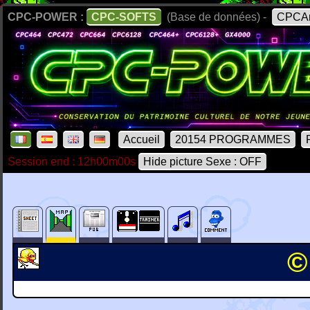
CPC-POWER :
CPC-SOFTS
(Base de données) -
CPCAr
Accueil
20154 PROGRAMMES
Session end : 12h00m00s
Hide picture Sexe : OFF
©