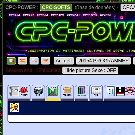
CPC-POWER :
CPC-SOFTS
(Base de données) -
CPCA
Accueil
20154 PROGRAMMES
Session end : 12h00m00s
Hide picture Sexe : OFF