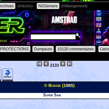
rchives
(Articles) -
NGServers
(Hébergement)
PROTECTIONS
Dumpeurs
10120 commentaires
Lien
2133
© Budgie (
1985
)
Super Sam