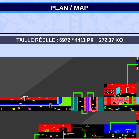
PLAN / MAP
TAILLE RÉELLE : 6972 * 4411 PX = 272.37 KO