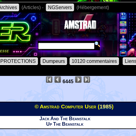
rchives
(Articles) -
NGServers
(Hébergement)
PROTECTIONS
Dumpeurs
10120 commentaires
Lien
6445
© Amstrad Computer User (
1985
)
Jack And The Beanstalk
Up The Beanstalk