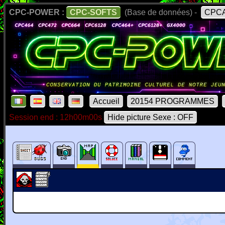
CPC-POWER :
CPC-SOFTS
(Base de données) -
CPCA
Accueil
20154 PROGRAMMES
Session end : 12h00m00s
Hide picture Sexe : OFF