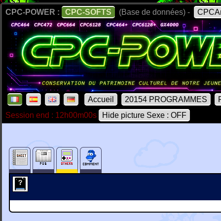
CPC-POWER :
CPC-SOFTS
(Base de données) -
CPCAr
Accueil
20154 PROGRAMMES
Session end : 12h00m00s
Hide picture Sexe : OFF