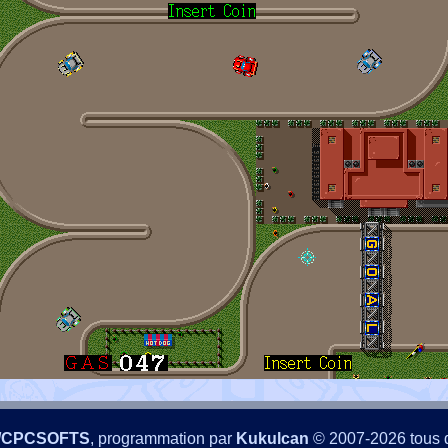
/CPCSOFTS
, programmation par
Kukulcan
© 2007-2026 tous d