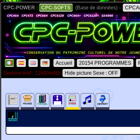
CPC-POWER :
CPC-SOFTS
(Base de données) -
CPCAr
Accueil
20154 PROGRAMMES
Session end : 12h00m00s
Hide picture Sexe : OFF