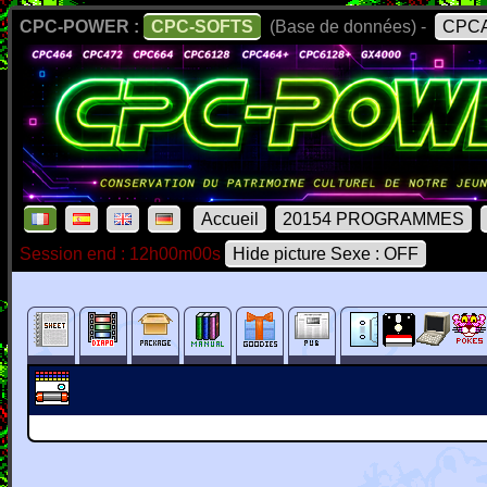
CPC-POWER :
CPC-SOFTS
(Base de données) -
CPCA
Accueil
20154 PROGRAMMES
Session end : 12h00m00s
Hide picture Sexe : OFF