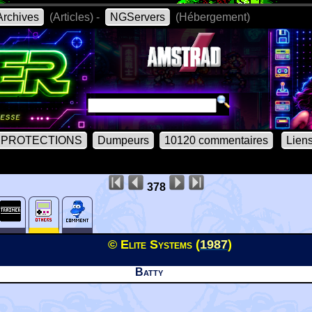
rchives
(Articles) -
NGServers
(Hébergement)
PROTECTIONS
Dumpeurs
10120 commentaires
Lien
378
© Elite Systems (
1987
)
Batty