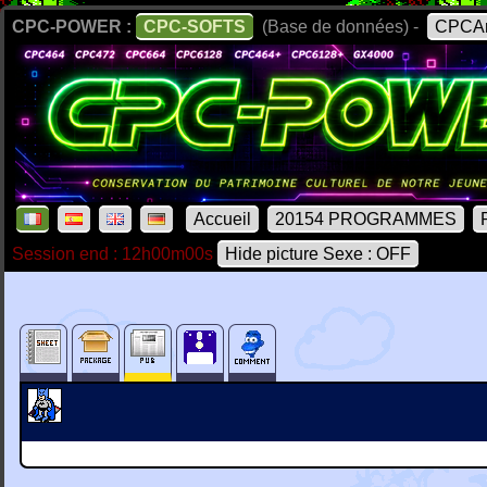
CPC-POWER :
CPC-SOFTS
(Base de données) -
CPCAr
Accueil
20154 PROGRAMMES
Session end : 12h00m00s
Hide picture Sexe : OFF