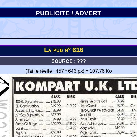
PUBLICITE / ADVERT
La pub n° 616
SOURCE : ???
(Taille réelle : 457 * 643 px) = 107.76 Ko