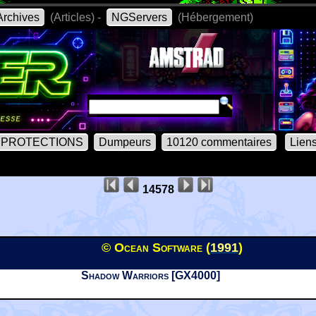
rchives
(Articles) -
NGServers
(Hébergement)
PROTECTIONS
Dumpeurs
10120 commentaires
Lien
14578
© Ocean Software (
1991
)
Shadow Warriors [GX4000]