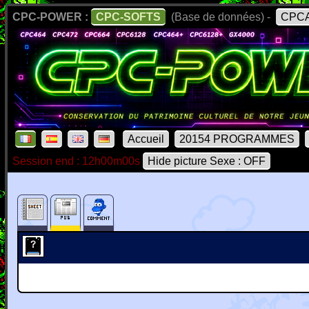
CPC-POWER :
CPC-SOFTS
(Base de données) -
CPCA
Accueil
20154 PROGRAMMES
Session end : 12h00m00s
Hide picture Sexe : OFF