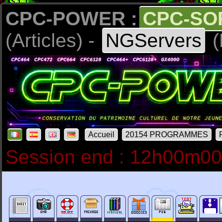
CPC-POWER :
CPC-SO
(Articles) -
NGServers
(
Accueil
20154 PROGRAMMES
Session end : 12h00m0