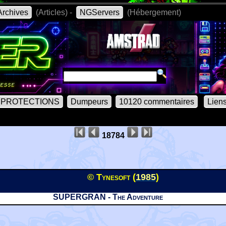
rchives
(Articles) -
NGServers
(Hébergement)
PROTECTIONS
Dumpeurs
10120 commentaires
Lien
18784
© Tynesoft (
1985
)
SUPERGRAN - The Adventure