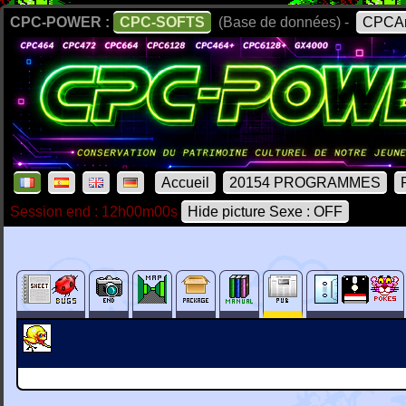
CPC-POWER :
CPC-SOFTS
(Base de données) -
CPCAr
Accueil
20154 PROGRAMMES
Session end : 12h00m00s
Hide picture Sexe : OFF