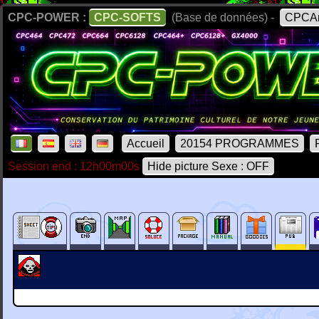
CPC-POWER :
CPC-SOFTS
(Base de données) -
CPCAr
Accueil
20154 PROGRAMMES
Session end : 12h00m00s
Hide picture Sexe : OFF