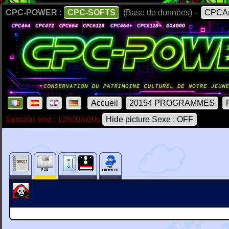
CPC-POWER :
CPC-SOFTS
(Base de données) -
CPCAr
Accueil
20154 PROGRAMMES
Session end : 12h00m00s
Hide picture Sexe : OFF