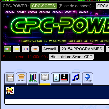
CPC-POWER :
CPC-SOFTS
(Base de données) -
CPCAr
Accueil
20154 PROGRAMMES
Session end : 12h00m00s
Hide picture Sexe : OFF