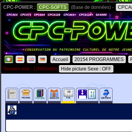
CPC-POWER :
CPC-SOFTS
(Base de données) -
CPCAr
Accueil
20154 PROGRAMMES
Session end : 12h00m00s
Hide picture Sexe : OFF