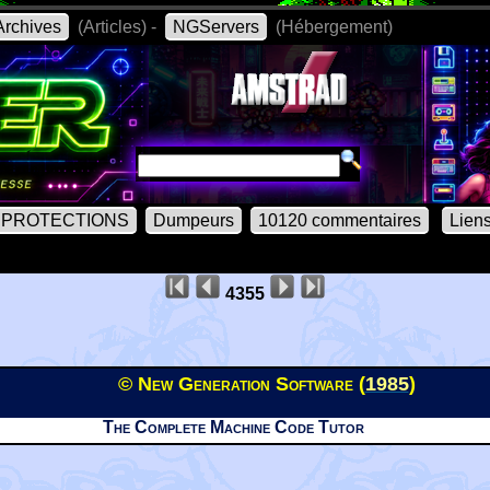
rchives
(Articles) -
NGServers
(Hébergement)
PROTECTIONS
Dumpeurs
10120 commentaires
Lien
4355
© New Generation Software (
1985
)
The Complete Machine Code Tutor