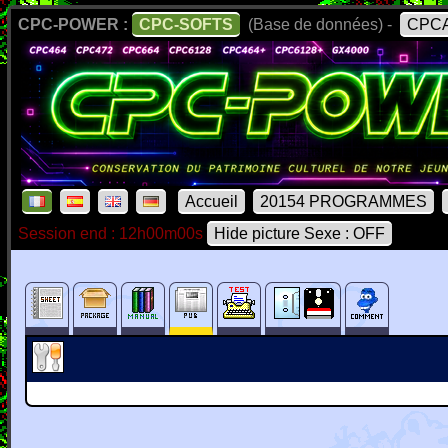
CPC-POWER :
CPC-SOFTS
(Base de données) -
CPCA
Accueil
20154 PROGRAMMES
Session end : 12h00m00s
Hide picture Sexe : OFF