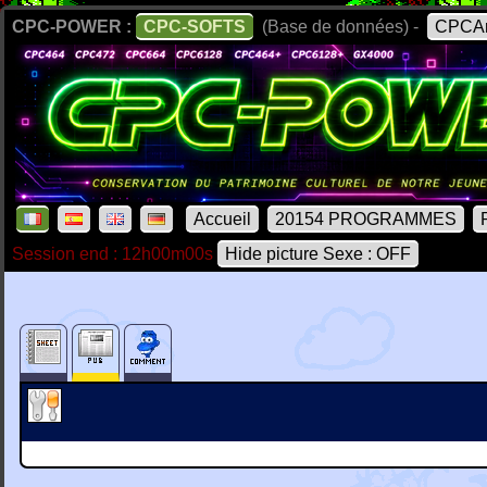
CPC-POWER :
CPC-SOFTS
(Base de données) -
CPCAr
Accueil
20154 PROGRAMMES
Session end : 12h00m00s
Hide picture Sexe : OFF