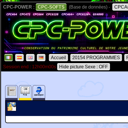
CPC-POWER :
CPC-SOFTS
(Base de données) -
CPCAr
Accueil
20154 PROGRAMMES
Session end : 12h00m00s
Hide picture Sexe : OFF