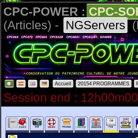
CPC-POWER :
CPC-SO
(Articles) -
NGServers
(
Accueil
20154 PROGRAMMES
Session end : 12h00m0