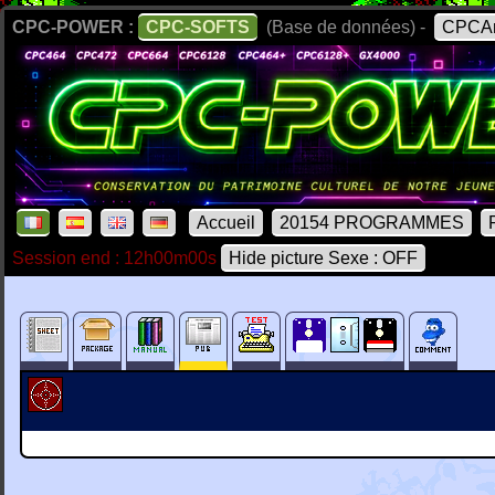
CPC-POWER :
CPC-SOFTS
(Base de données) -
CPCAr
Accueil
20154 PROGRAMMES
Session end : 12h00m00s
Hide picture Sexe : OFF