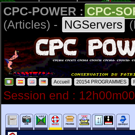
CPC-POWER :
CPC-SO
(Articles) -
NGServers
(
Accueil
20154 PROGRAMMES
Session end : 12h00m0