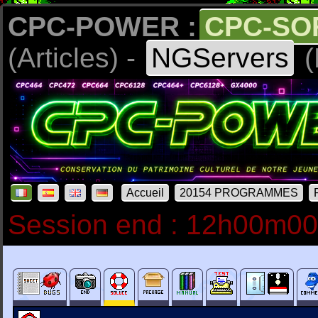
CPC-POWER :
CPC-SO
(Articles) -
NGServers
(
Accueil
20154 PROGRAMMES
Session end : 12h00m0