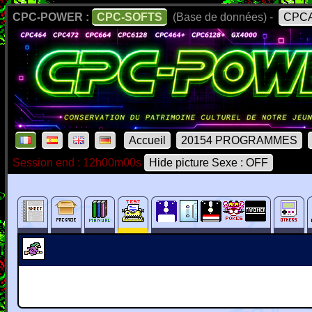
CPC-POWER :
CPC-SOFTS
(Base de données) -
CPCA
Accueil
20154 PROGRAMMES
Session end : 12h00m00s
Hide picture Sexe : OFF