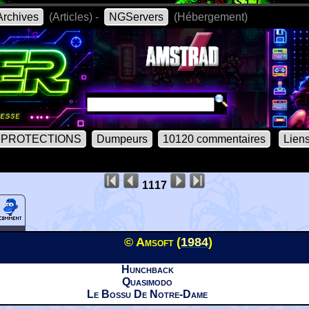
rchives
(Articles) -
NGServers
(Hébergement)
PROTECTIONS
Dumpeurs
10120 commentaires
Lien
1117
© Amsoft (
1984
)
Hunchback
Quasimodo
Le Bossu De Notre-Dame