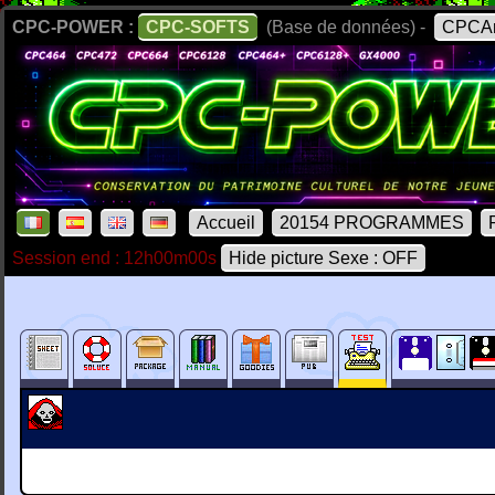
CPC-POWER :
CPC-SOFTS
(Base de données) -
CPCAr
Accueil
20154 PROGRAMMES
Session end : 12h00m00s
Hide picture Sexe : OFF