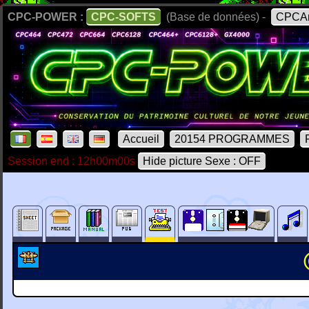
CPC-POWER :
CPC-SOFTS
(Base de données) -
CPCAr
Accueil
20154 PROGRAMMES
Session end : 12h00m00s
Hide picture Sexe : OFF